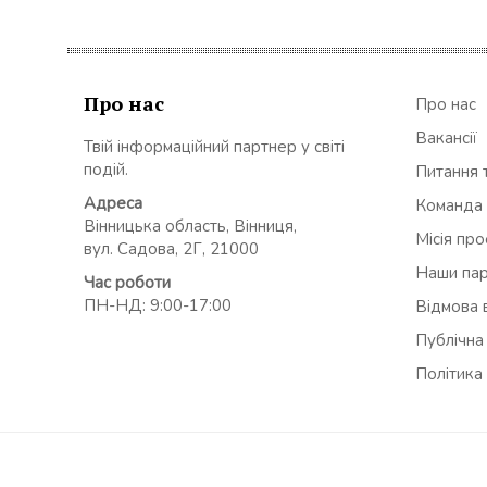
Про нас
Про нас
Вакансії
Твій інформаційний партнер у світі
подій.
Питання т
Адреса
Команда
Вінницька область, Вінниця,
Місія пр
вул. Садова, 2Г, 21000
Наши па
Час роботи
ПН-НД: 9:00-17:00
Відмова в
Публічна
Політика