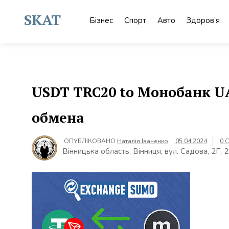
Skip
to
SKAT
Бізнес
Спорт
Авто
Здоров’я
content
USDT TRC20 to Монобанк U
обмена
ОПУБЛІКОВАНО
Наталія Іваненко
05.04.2024
0 
Вінницька область, Вінниця, вул. Садова, 2Г, 