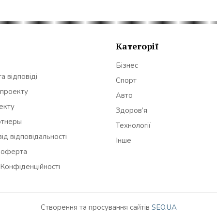
Категорії
Бізнес
а відповіді
Спорт
 проекту
Авто
оекту
Здоров’я
ртнеры
Технології
ід відповідальності
Інше
 оферта
 Конфіденційності
Створення та просування сайтів
SEO.UA