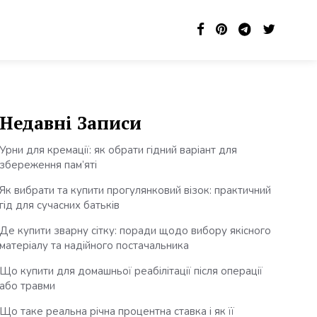
Недавні Записи
Урни для кремації: як обрати гідний варіант для
збереження пам’яті
Як вибрати та купити прогулянковий візок: практичний
гід для сучасних батьків
Де купити зварну сітку: поради щодо вибору якісного
матеріалу та надійного постачальника
Що купити для домашньої реабілітації після операції
або травми
Що таке реальна річна процентна ставка і як її