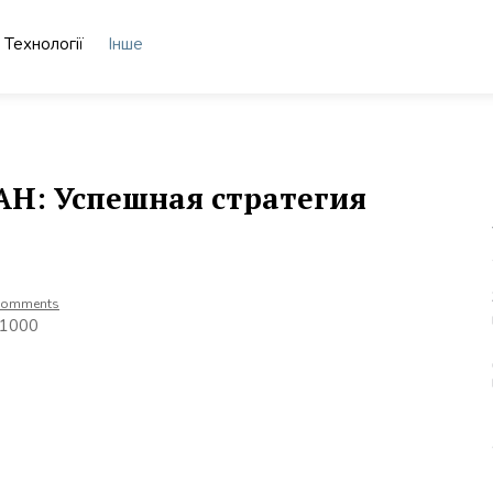
Технології
Інше
AH: Успешная стратегия
Comments
21000